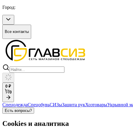
Город:
Все контакты
0
₽
0
Спецодежда
Спецобувь
СИЗы
Защита рук
Хозтовары
Укрывной м
Есть вопросы?
Cookies и аналитика