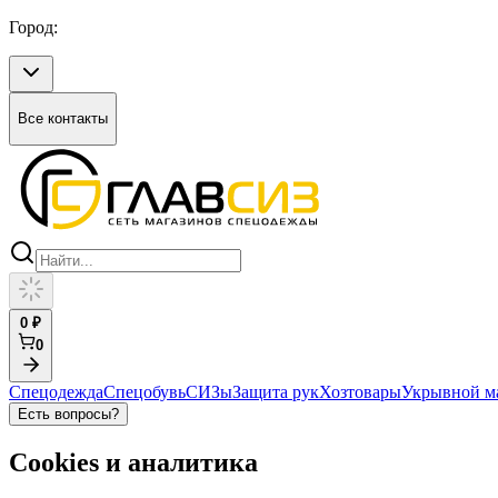
Город:
Все контакты
0
₽
0
Спецодежда
Спецобувь
СИЗы
Защита рук
Хозтовары
Укрывной м
Есть вопросы?
Cookies и аналитика