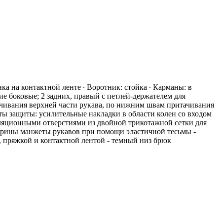
ка на контактной ленте ∙ Воротник: стойка ∙ Карманы: в
ие боковые; 2 задних, правый с петлей-держателем для
чивания верхней части рукава, по нижним швам притачивания
ы защиты: усилительные накладки в области колен со входом
иляционными отверстиями из двойной трикотажной сетки для
ирины манжеты рукавов при помощи эластичной тесьмы -
, пряжкой и контактной лентой - темный низ брюк