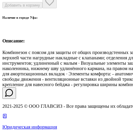
Добавить в корзину
Наличие в городе
Уфа
:
Описание:
Комбинезон с поясом для защиты от общих производстенных заг
верхней части нагрудные накладные с клапанами; отделения дл
инструментов; удлиненный с малым ∙ Визуальные элементы з
наколенника, нижнему шву удлинённого кармана, на правом на
для амортизационных вкладок ∙ Элементы комфорта: - анатоми
свободы движения - вентиляционные вставки из двойной трик
крепление для навесного бейджа - регулировка ширины комбин
2021-2025 © ООО ГЛАВСИЗ - Все права защищены их обладат
Юридическая информация