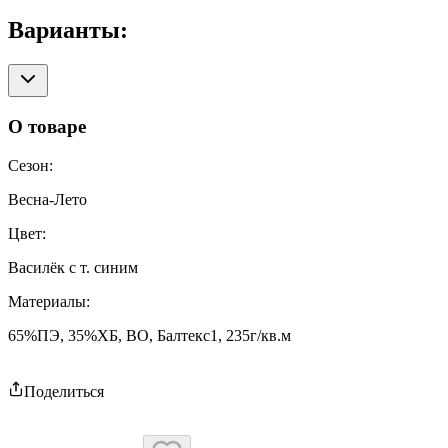
Варианты:
О товаре
Сезон
:
Весна-Лето
Цвет
:
Василёк с т. синим
Материалы
:
65%ПЭ, 35%ХБ, ВО, Балтекс1, 235г/кв.м
Поделиться