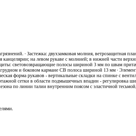
рязнений. ∙ Застежка: двухзамковая молния, ветрозащитная план
я канцелярии; на левом рукаве с молнией; в нижней части верхн
ащиты: световозвращающие полосы шириной 3 мм по швам прита
грудном и боковом кармане СВ полоса шириной 13 мм ∙ Элемент
ческая форма рукавов - вертикальные складки на спинке с вент
отажной сетки в области подмышечных впадин - регулировка ш
езона по линии талии внутренним поясом с эластичной тесьмой
елями.