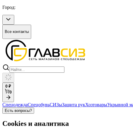
Город:
Все контакты
0
₽
0
Спецодежда
Спецобувь
СИЗы
Защита рук
Хозтовары
Укрывной м
Есть вопросы?
Cookies и аналитика