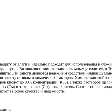
ащиту от влаги и идеально подходят для использования в слож
оды внутрь. Возможность комплектации съемным утеплителем T
 защита: Эти сапоги являются надежным средством индивидуаль
 защиту от воды и химических факторов. Химическая стойкость
ров кислот до 80% концентрации (К80), а также растворов щело
рых (См) и зажиренных (Сж) поверхностях. Соответствие станда
рует высокое качество и надежность.
елями.