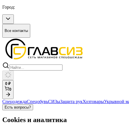
Город:
Все контакты
0
₽
0
Спецодежда
Спецобувь
СИЗы
Защита рук
Хозтовары
Укрывной м
Есть вопросы?
Cookies и аналитика