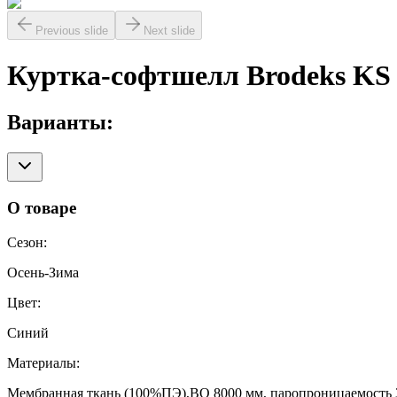
Previous slide
Next slide
Куртка-софтшелл Brodeks KS
Варианты:
О товаре
Сезон
:
Осень-Зима
Цвет
:
Синий
Материалы
:
Мембранная ткань (100%ПЭ),ВО 8000 мм, паропроницаемость 300