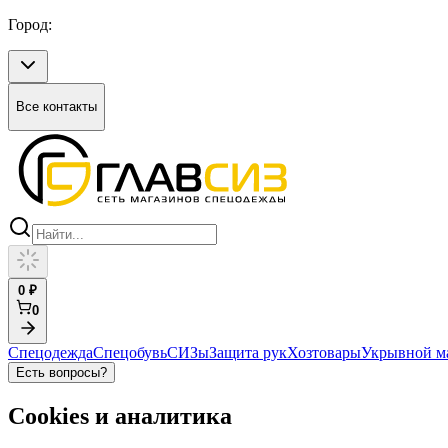
Город:
Все контакты
0
₽
0
Спецодежда
Спецобувь
СИЗы
Защита рук
Хозтовары
Укрывной м
Есть вопросы?
Cookies и аналитика