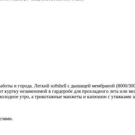
боты и города. Легкий softshell с дышащей мембраной (8000/300
т куртку незаменимой в гардеробе для прохладного лета или меж
холодное утро, а трикотажные манжеты и капюшон с утяжками за
елями.