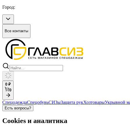
Город:
Все контакты
0
₽
0
Спецодежда
Спецобувь
СИЗы
Защита рук
Хозтовары
Укрывной м
Есть вопросы?
Cookies и аналитика