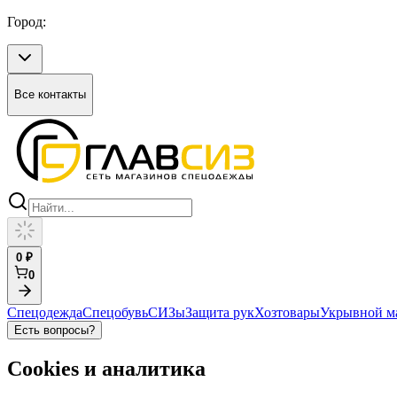
Город:
Все контакты
0
₽
0
Спецодежда
Спецобувь
СИЗы
Защита рук
Хозтовары
Укрывной м
Есть вопросы?
Cookies и аналитика