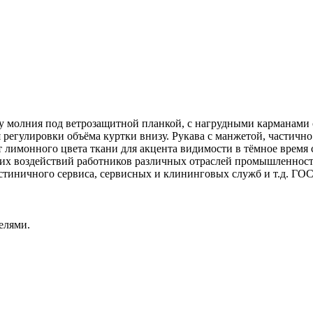
сьму молния под ветрозащитной планкой, с нагрудными карманам
 регулировки объёма куртки внизу. Рукава с манжетой, частично
лимонного цвета ткани для акцента видимости в тёмное время с
ких воздействий работников различных отраслей промышленно
стиничного сервиса, сервисных и клининговых служб и т.д. ГОСТ
елями.