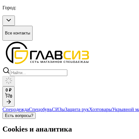
Город:
Все контакты
0
₽
0
Спецодежда
Спецобувь
СИЗы
Защита рук
Хозтовары
Укрывной м
Есть вопросы?
Cookies и аналитика