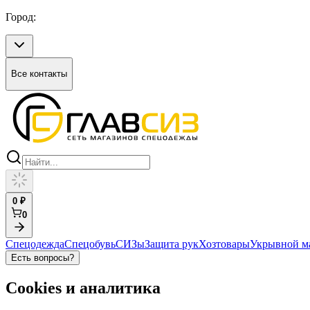
Город:
Все контакты
0
₽
0
Спецодежда
Спецобувь
СИЗы
Защита рук
Хозтовары
Укрывной м
Есть вопросы?
Cookies и аналитика