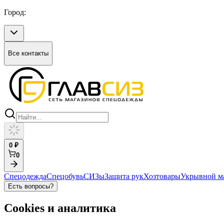
Город:
Все контакты
0
₽
0
Спецодежда
Спецобувь
СИЗы
Защита рук
Хозтовары
Укрывной м
Есть вопросы?
Cookies и аналитика