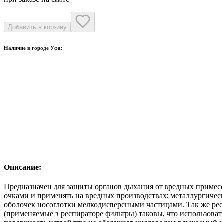
Добавить в корзину
Наличие в городе
Уфа
:
Основной склад Индустриальное шоссе112/1
101
Магазин Индустриальное шоссе112/1
5
Магазин Демьяна Бедного7/1
4
Магазин Шкаповский переулок10
0
Магазин Пархоменко Розничный
0
Описание:
Предназначен для защиты органов дыхания от вредных примесе
очками и применять на вредных производствах: металлургичес
оболочек носоглотки мелкодисперсными частицами. Так же рес
(применяемые в респираторе фильтры) таковы, что использоват