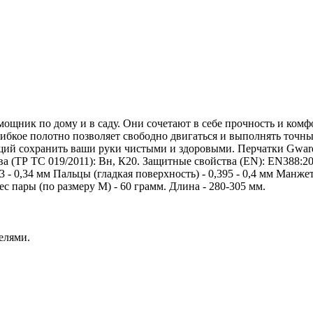
к по дому и в саду. Они сочетают в себе прочность и комфор
 гибкое полотно позволяет свободно двигаться и выполнять т
ий сохранить ваши руки чистыми и здоровыми. Перчатки Gward
а (ТР ТС 019/2011): Вн, К20. Защитные свойства (EN): EN388:20
,33 - 0,34 мм Пальцы (гладкая поверхность) - 0,395 - 0,4 мм Манж
ес пары (по размеру M) - 60 грамм. Длина - 280-305 мм.
елями.