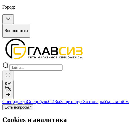
Город:
Все контакты
0
₽
0
Спецодежда
Спецобувь
СИЗы
Защита рук
Хозтовары
Укрывной м
Есть вопросы?
Cookies и аналитика