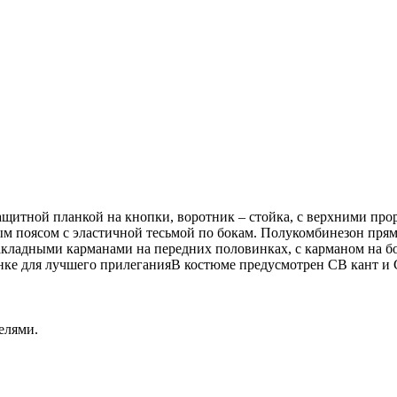
озащитной планкой на кнопки, воротник – стойка, с верхними 
 поясом с эластичной тесьмой по бокам. Полукомбинезон прямог
акладными карманами на передних половинках, с карманом на бо
пинке для лучшего прилеганияВ костюме предусмотрен СВ кант 
елями.