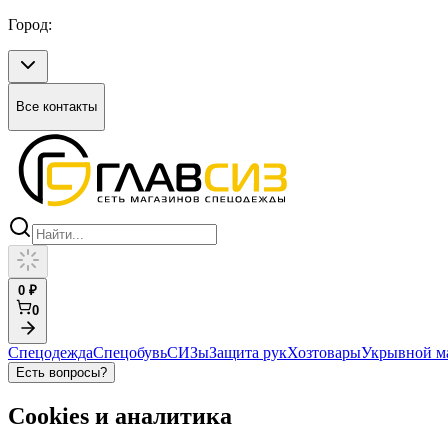
Город:
Все контакты
0
₽
0
Спецодежда
Спецобувь
СИЗы
Защита рук
Хозтовары
Укрывной м
Есть вопросы?
Cookies и аналитика