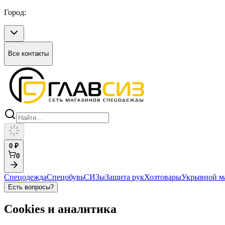
Город:
Все контакты
0
₽
0
Спецодежда
Спецобувь
СИЗы
Защита рук
Хозтовары
Укрывной м
Есть вопросы?
Cookies и аналитика