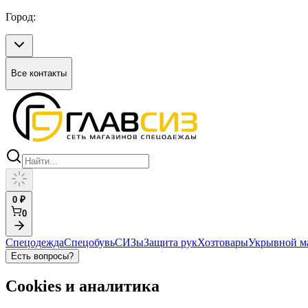
Город:
Все контакты
0
₽
0
Спецодежда
Спецобувь
СИЗы
Защита рук
Хозтовары
Укрывной м
Есть вопросы?
Cookies и аналитика