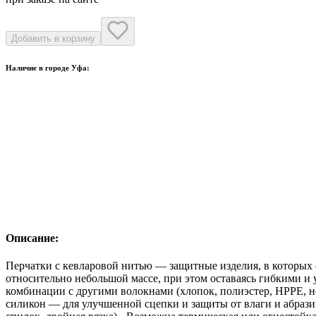
Добавить в корзину
Наличие в городе
Уфа
:
Основной склад Индустриальное шоссе112/1
0
Магазин Индустриальное шоссе112/1
3
Магазин Демьяна Бедного7/1
0
Магазин Шкаповский переулок10
0
Магазин Пархоменко Розничный
0
Описание:
Перчатки с кевларовой нитью — защитные изделия, в которых 
относительно небольшой массе, при этом оставаясь гибкими и
комбинации с другими волокнами (хлопок, полиэстер, HPPE, н
силикон — для улучшенной сцепки и защиты от влаги и абразив