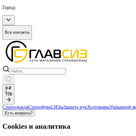
Город:
Все контакты
0
₽
0
Спецодежда
Спецобувь
СИЗы
Защита рук
Хозтовары
Укрывной м
Есть вопросы?
Cookies и аналитика