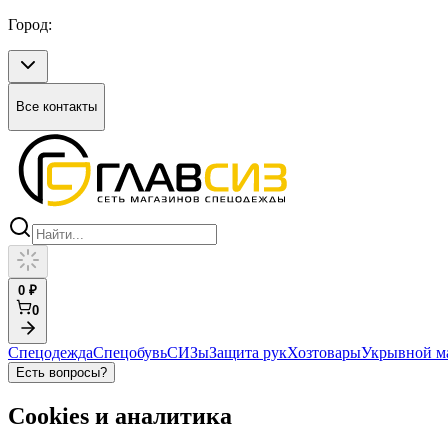
Город:
Все контакты
0
₽
0
Спецодежда
Спецобувь
СИЗы
Защита рук
Хозтовары
Укрывной м
Есть вопросы?
Cookies и аналитика